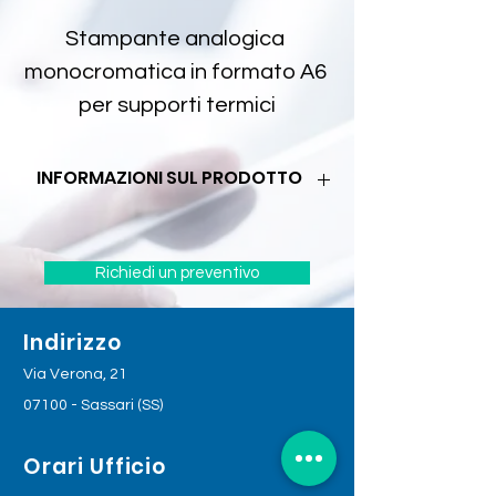
Stampante analogica 
monocromatica in formato A6 
per supporti termici
INFORMAZIONI SUL PRODOTTO
Stampa ad alta velocità
Le stampanti UP-D897 e UP-897MD 
possono produrre stampe in formato A6 
Richiedi un preventivo
alla velocità straordinaria di circa 2 
secondi*, vale a dire circa metà tempo 
Indirizzo
rispetto alle stampanti tradizionali, 
rivelandosi come le stampanti più veloci 
Via Verona, 21
della gamma.
07100 - Sassari (SS)
Facilità d'utilizzo superiore
Il pratico pannello frontale dotato di 
display LCD e di manopola facilita le 
Orari Ufficio
operazioni di manutenzione e 